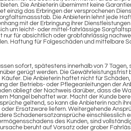
 bieten. Die Anbieterin übernimmt keine Garantie
stet einzig das Erbringen der versprochenen Di
orgfaltsmassstab. Die Anbieterin lehnt jede Ha
nhang mit der Erbringung ihrer Dienstleistunge
ich um leicht- oder mittel-fahrlässige Sorgfalts
et nur für absichtlich oder grobfahrlässig nach
n. Haftung für Folgeschäden und mittelbare Sch
ssen sofort, spätestens innerhalb von 7 Tagen, s
nüber gerügt werden. Die Gewährleistungsfrist b
 Käufer. Die Anbieterin haftet nicht für Schäden,
ng der Betriebs- oder Pflegeanleitungen der An
den obliegt der Nachweis darüber, dass die Wa
inem Mangel behaftet war. Macht der Kunde bere
prüche geltend, so kann die Anbieterin nach ih
n oder Ersatzware liefern. Weitergehende Ansp
ndere Schadenersatzansprüche einschliesslich
rmögensschadens des Kunden, sind vollständig
rsache beruht auf Vorsatz oder grober Fahrlässi