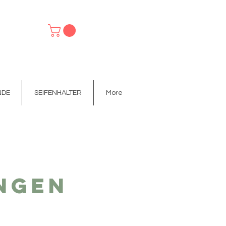
NDE
SEIFENHALTER
More
IFENHALTER
FESTE HANDCREME
More
ngen