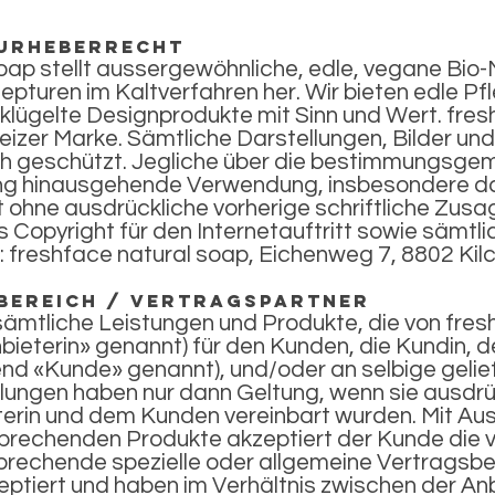
 Urheberrecht
oap stellt aussergewöhnliche, edle, vegane Bio-
epturen im Kaltverfahren her. Wir bieten edle 
klügelte Designprodukte mit Sinn und Wert. fresh
izer Marke. Sämtliche Darstellungen, Bilder un
ich geschützt. Jegliche über die bestimmungs
ung hinausgehende Verwendung, insbesondere das
t ohne ausdrückliche vorherige schriftliche Zusa
 Copyright für den Internetauftritt sowie sämtli
i: freshface natural soap, Eichenweg 7, 8802 Kil
bereich / Vertragspartner
sämtliche Leistungen und Produkte, die von fres
ieterin» genannt) für den Kunden, die Kundin, d
nd «Kunde» genannt), und/oder an selbige gelie
ngen haben nur dann Geltung, wenn sie ausdrück
erin und dem Kunden vereinbart wurden. Mit Aus
sprechenden Produkte akzeptiert der Kunde die 
rechende spezielle oder allgemeine Vertragsb
zeptiert und haben im Verhältnis zwischen der A