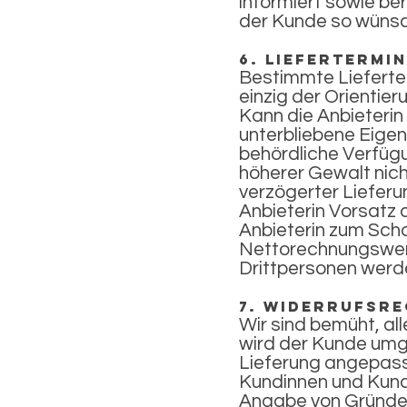
informiert sowie b
der Kunde so wünsc
6. Liefertermi
Bestimmte Lieferter
einzig der Orientie
Kann die Anbieterin
unterbliebene Eige
behördliche Verfüg
höherer Gewalt nicht
verzögerter Liefer
Anbieterin Vorsatz 
Anbieterin zum Scha
Nettorechnungswer
Drittpersonen werde
7. Widerrufsr
Wir sind bemüht, all
wird der Kunde umg
Lieferung angepasst 
Kundinnen und Kund
Angabe von Gründen 