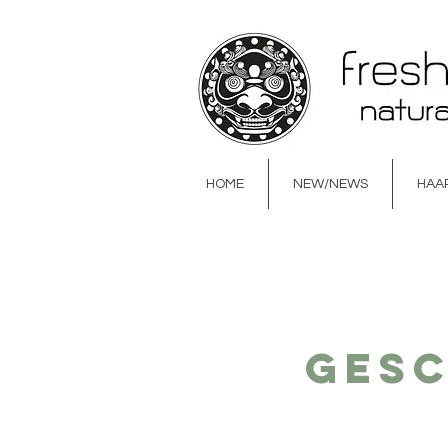
HOME
NEW/NEWS
HAA
HOME
NEW/NEWS
HAAR & BODY
GE
Ges