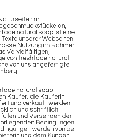
Naturseifen mit
Pflegeschmuckstücke an,
face natural soap ist eine
d Texte unserer Webseiten
gemässe Nutzung im Rahmen
 Vervielfältigen,
ge von freshface natural
che von uns angefertigte
chberg.
hface natural soap
en Käufer, die Käuferin
fert und verkauft werden.
lich und schriftlich
füllen und Versenden der
vorliegenden Bedingungen.
edingungen werden von der
nbieterin und dem Kunden