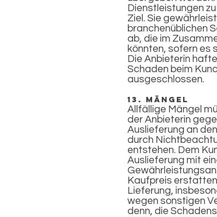
Dienstleistungen zu
Ziel. Sie gewährlei
branchenüblichen S
ab, die im Zusamme
könnten, sofern es s
Die Anbieterin haft
Schaden beim Kunde
ausgeschlossen.
13. Mängel
Allfällige Mängel mü
der Anbieterin gege
Auslieferung an den
durch Nichtbeachtu
entstehen. Dem Kun
Auslieferung mit e
Gewährleistungsans
Kaufpreis erstatte
Lieferung, insbeso
wegen sonstigen Ve
denn, die Schadensu