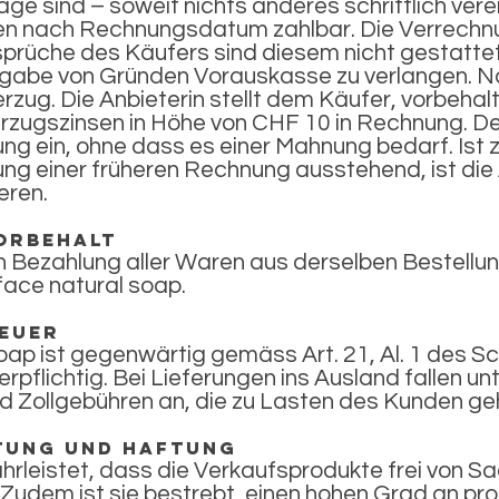
e sind – soweit nichts anderes schriftlich verei
en nach Rechnungsdatum zahlbar. Die Verrechn
rüche des Käufers sind diesem nicht gestattet.
gabe von Gründen Vorauskasse zu verlangen. Na
Verzug. Die Anbieterin stellt dem Käufer, vorbeha
rzugszinsen in Höhe von CHF 10 in Rechnung. Der
ung ein, ohne dass es einer Mahnung bedarf. Ist 
ung einer früheren Rechnung ausstehend, ist die 
eren.
orbehalt
en Bezahlung aller Waren aus derselben Bestellun
face natural soap.
teuer
soap ist gegenwärtig gemäss Art. 21, Al. 1 des
rpflichtig. Bei Lieferungen ins Ausland fallen 
d Zollgebühren an, die zu Lasten des Kunden g
stung und Haftung
hrleistet, dass die Verkaufsprodukte frei von 
udem ist sie bestrebt, einen hohen Grad an pro