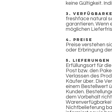
keine Gültigkeit. I
3. Verfügbarke
freshface natural s
garantieren. Wenn ei
möglichen Lieferfri
4. Preise
Preise verstehen si
oder Erbringung der
5. Lieferungen
Erfüllungsort für di
Post bzw. den Pake
Verlassen des Produ
Käufer über. Die V
einem Bestellwert ü
Kunden. Bestellunge
dem Vorbehalt richt
Warenverfügbarkeit 
Nichtbelieferung ba