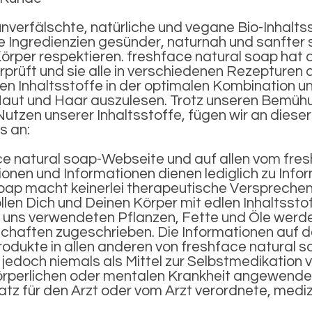
nverfälschte, natürliche und vegane Bio-Inhaltss
he Ingredienzien gesünder, naturnah und sanfter
rper respektieren. freshface natural soap hat a
rüft und sie alle in verschiedenen Rezepturen a
igen Inhaltsstoffe in der optimalen Kombination
Haut und Haar auszulesen. Trotz unseren Bemühu
utzen unserer Inhaltsstoffe, fügen wir an dieser 
s an:
ace natural soap-Webseite und auf allen vom fr
ionen und Informationen dienen lediglich zu Inf
oap macht keinerlei therapeutische Versprechen
en Dich und Deinen Körper mit edlen Inhaltsstoffe
 uns verwendeten Pflanzen, Fette und Öle werd
chaften zugeschrieben. Die Informationen auf d
odukte in allen anderen von freshface natural 
 jedoch niemals als Mittel zur Selbstmedikation v
örperlichen oder mentalen Krankheit angewende
satz für den Arzt oder vom Arzt verordnete, medi