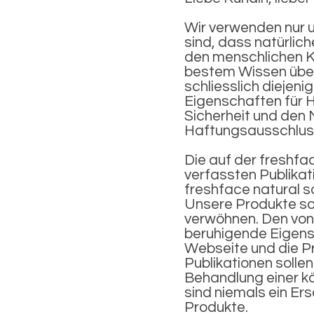
Wir verwenden nur u
sind, dass natürlic
den menschlichen Kö
bestem Wissen überp
schliesslich diejen
Eigenschaften für 
Sicherheit und den N
Haftungsausschlus
Die auf der freshf
verfassten Publikat
freshface natural s
Unsere Produkte soll
verwöhnen. Den von
beruhigende Eigens
Webseite und die Pr
Publikationen sollen
Behandlung einer k
sind niemals ein Er
Produkte.