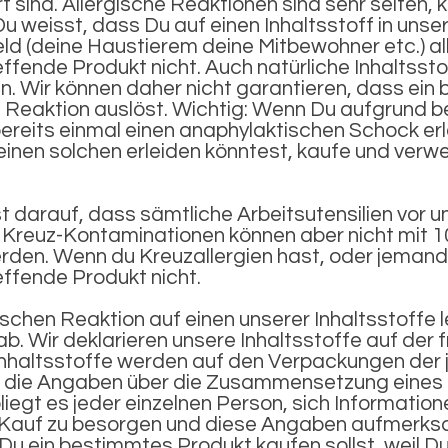
 sind. Allergische Reaktionen sind sehr selten,
weisst, dass Du auf einen Inhaltsstoff in unse
eld (deine Haustierem deine Mitbewohner etc.) al
fende Produkt nicht. Auch natürliche Inhaltssto
. Wir können daher nicht garantieren, dass ein 
he Reaktion auslöst. Wichtig: Wenn Du aufgrund
bereits einmal einen anaphylaktischen Schock er
inen solchen erleiden könntest, kaufe und verw
st darauf, dass sämtliche Arbeitsutensilien vor
. Kreuz-Kontaminationen können aber nicht mit 1
den. Wenn du Kreuzallergien hast, oder jemand
ffende Produkt nicht.
gischen Reaktion auf einen unserer Inhaltsstoffe 
b. Wir deklarieren unsere Inhaltsstoffe auf der 
Inhaltsstoffe werden auf den Verpackungen der 
en die Angaben über die Zusammensetzung eines
liegt es jeder einzelnen Person, sich Information
 Kauf zu besorgen und diese Angaben aufmerks
b Du ein bestimmtes Produkt kaufen sollst, weil Du