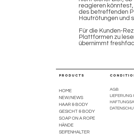
reagieren könntest
des betreffenden P
Hautrötungen und s
Für die Kunden-Rez
Plattformen zu lese
übernimmt freshfac
pRODUCTS
CONDITIO
AGB
HOME
LIEFERUNG
NEW/NEWS
HAFTUNGSA
HAAR & BODY
DATENSCHU
GESICHT & BODY
SOAP ON A ROPE
HÄNDE
SEIFENHALTER