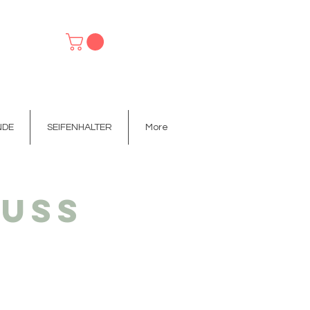
NDE
SEIFENHALTER
More
IFENHALTER
FESTE HANDCREME
More
uss