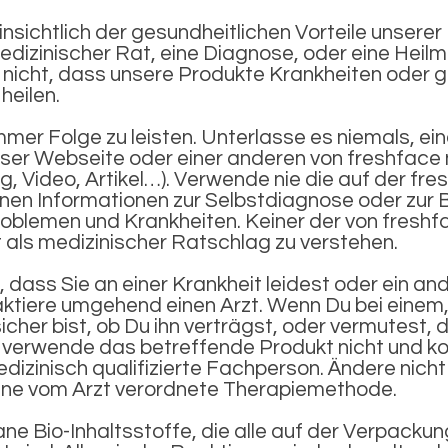
ichtlich der gesundheitlichen Vorteile unserer I
edizinischer Rat, eine Diagnose, oder eine Heil
 nicht, dass unsere Produkte Krankheiten oder 
heilen.
mmer Folge zu leisten. Unterlasse es niemals, ein
ser Webseite oder einer anderen von freshface 
log, Video, Artikel…). Verwende nie die auf der fr
en Informationen zur Selbstdiagnose oder zur 
oblemen und Krankheiten. Keiner der von freshf
t als medizinischer Ratschlag zu verstehen.
dass Sie an einer Krankheit leidest oder ein an
aktiere umgehend einen Arzt. Wenn Du bei einem
sicher bist, ob Du ihn verträgst, oder vermutest,
 verwende das betreffende Produkt nicht und kon
dizinisch qualifizierte Fachperson. Ändere nicht 
ne vom Arzt verordnete Therapiemethode.
e Bio-Inhaltsstoffe, die alle auf der Verpackun