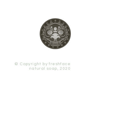
© Copyright by freshface
natural soap, 2020