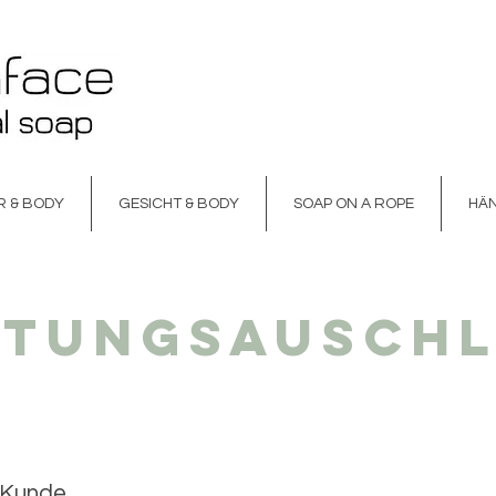
R & BODY
GESICHT & BODY
SOAP ON A ROPE
HÄ
SICHT & BODY
SOAP ON A ROPE
HÄNDE
SE
ftungsauschl
r Kunde