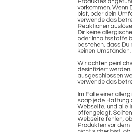
Produktes angeführt
vorkommen. Wenn Du 
bist, oder dein Umf
verwende das betref
Reaktionen auslösen
Dir keine allergisc
oder Inhaltsstoffe 
bestehen, dass Du e
keinen Umständen.
Wir achten peinlich
desinfiziert werden
ausgeschlossen wer
verwende das betre
Im Falle einer aller
soap jede Haftung a
Webseite, und alle 
offengelegt. Sollt
Webseite fehlen, ob
Produkten vor dem
nicht sicher bist, o