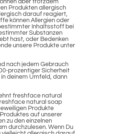
 können aber trotzdem
ren Produkten allergisch
lergisch darauf reagiert,
ffe können Allergien oder
bestimmter Inhaltsstoff bei
 bestimmter Substanzen
lebt hast, oder Bedenken
ende unsere Produkte unter
 und nach jedem Gebrauch
00-prozentiger Sicherheit
 in deinem Umfeld, dann
lehnt freshface natural
freshface natural soap
jeweiligen Produkte
 Produktes auf unserer
en zu den einzelnen
am durchzulesen. Wenn Du
 vielleicht allergisch darauf