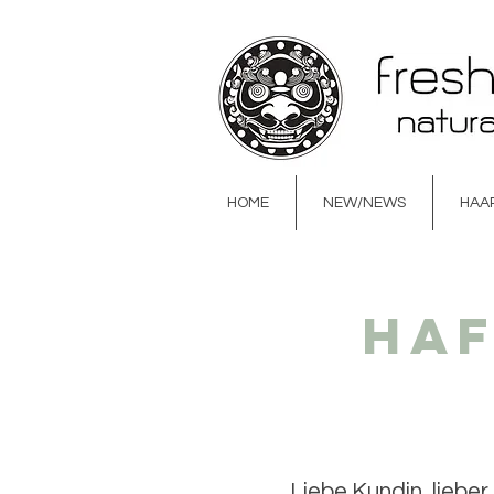
HOME
NEW/NEWS
HAA
HOME
NEW/NEWS
HAAR & BODY
GE
Ha
Liebe Kundin, liebe