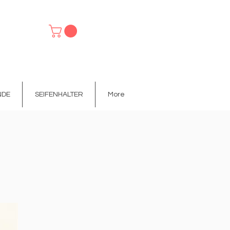
NDE
SEIFENHALTER
More
IFENHALTER
FESTE HANDCREME
More