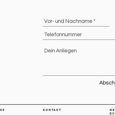
Absch
NS
KOntakt
ne
Ev