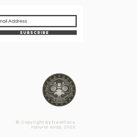
Subscribe
© Copyright by freshface
natural soap, 2020