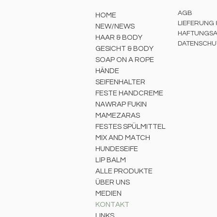
AGB
HOME
LIEFERUNG
NEW/NEWS
HAFTUNGSA
HAAR & BODY
DATENSCHU
GESICHT & BODY
SOAP ON A ROPE
HÄNDE
SEIFENHALTER
FESTE HANDCREME
NAWRAP FUKIN
MAMEZARAS
FESTES SPÜLMITTEL
MIX AND MATCH
HUNDESEIFE
LIP BALM
ALLE PRODUKTE
ÜBER UNS
MEDIEN
KONTAKT
LINKS